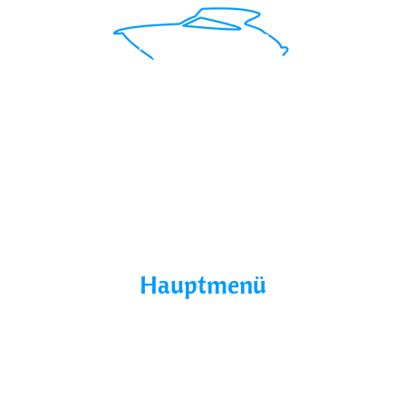
Mit uns findest du das perfekte Boot für deinen
Traumurlaub.
Seepromenade 1, 17209
Buchholz, Germany
Hauptmenü
Home
Über Uns
Yacht Mieten
Ohne Führerschein