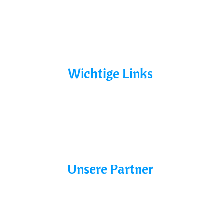
Bootsurlaub
Kontakt
Mecklenburg-Vorpommern
Mecklenburgische Seenplatte
Wichtige Links
AGB´s
Datenschutz
Impressum
Blog
Unsere Partner
Charter line
Marina Buchholz