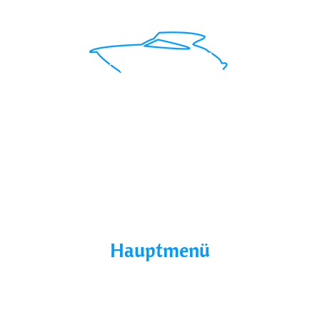
Mit uns findest du das perfekte Boot für deinen
Traumurlaub.
Seepromenade 1, 17209
Buchholz, Germany
Hauptmenü
Home
Über Uns
Yacht Mieten