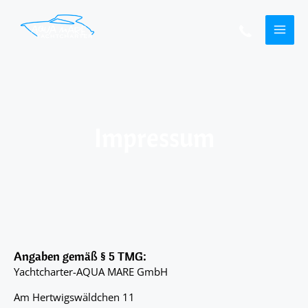
Zum
MAI
Inhalt
springen
ME
Impressum
Angaben gemäß § 5 TMG:
Yachtcharter-AQUA MARE GmbH
Am Hertwigswäldchen 11