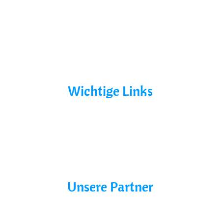
Ohne Führerschein
Bootsurlaub
Kontakt
Mecklenburg-Vorpommern
Mecklenburgische Seenplatte
Wichtige Links
AGB´s
Datenschutz
Impressum
Blog
Unsere Partner
Charter line