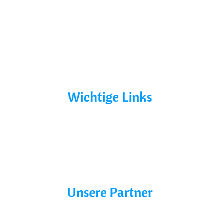
Yacht Mieten
Ohne Führerschein
Bootsurlaub
Kontakt
Mecklenburg-Vorpommern
Mecklenburgische Seenplatte
Wichtige Links
AGB´s
Datenschutz
Impressum
Blog
Unsere Partner
Charter line