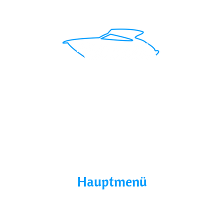
Mit uns findest du das perfekte Boot für deinen
Traumurlaub.
Seepromenade 1, 17209
Buchholz, Germany
Hauptmenü
Home
Über Uns