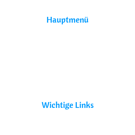
Hauptmenü
Home
Über Uns
Yacht Mieten
Ohne Führerschein
Bootsurlaub
Kontakt
Mecklenburg-Vorpommern
Mecklenburgische Seenplatte
Wichtige Links
AGB´s
Datenschutz
Impressum