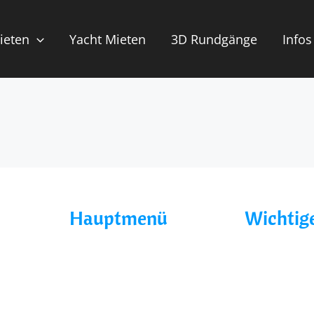
ieten
Yacht Mieten
3D Rundgänge
Infos
Hauptmenü
Wichtige
Home
AGB´s
Über Uns
Datenschutz
Yacht Mieten
Impressum
Ohne Führerschein
Blog