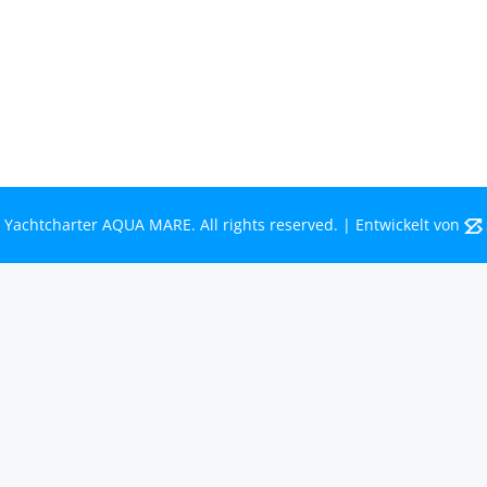
Bootsurlaub
Kontakt
Mecklenburg-Vorpommern
Mecklenburgische Seenplatte
 Yachtcharter AQUA MARE. All rights reserved. | Entwickelt von