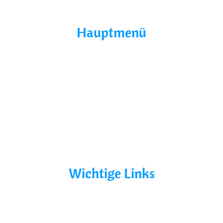
Hauptmenü
Home
Über Uns
Yacht Mieten
Ohne Führerschein
Bootsurlaub
Kontakt
Mecklenburg-Vorpommern
Mecklenburgische Seenplatte
Wichtige Links
AGB´s
Datenschutz
Impressum