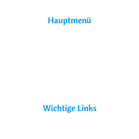
Hauptmenü
Home
Über Uns
Yacht Mieten
Ohne Führerschein
Bootsurlaub
Kontakt
Mecklenburg-Vorpommern
Mecklenburgische Seenplatte
Wichtige Links
AGB´s
Datenschutz
Impressum