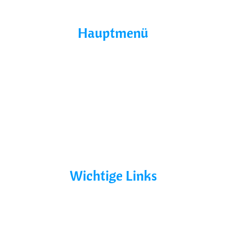
Hauptmenü
Home
Über Uns
Yacht Mieten
Ohne Führerschein
Bootsurlaub
Kontakt
Mecklenburg-Vorpommern
Mecklenburgische Seenplatte
Wichtige Links
AGB´s
Datenschutz
Impressum