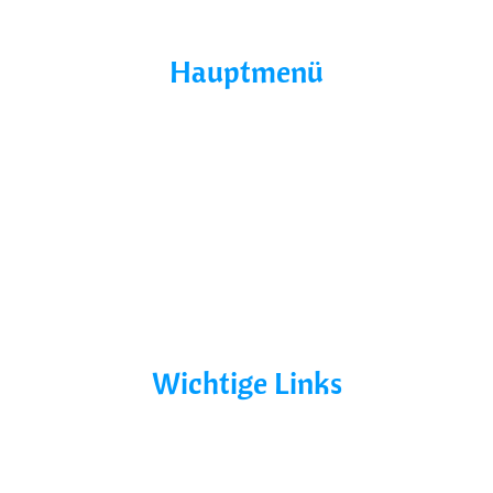
Hauptmenü
Home
Über Uns
Yacht Mieten
Ohne Führerschein
Bootsurlaub
Kontakt
Mecklenburg-Vorpommern
Mecklenburgische Seenplatte
Wichtige Links
AGB´s
Datenschutz
Impressum