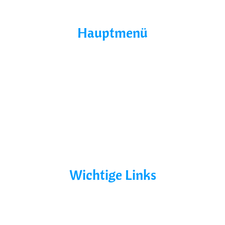
Hauptmenü
Home
Über Uns
Yacht Mieten
Ohne Führerschein
Bootsurlaub
Kontakt
Mecklenburg-Vorpommern
Mecklenburgische Seenplatte
Wichtige Links
AGB´s
Datenschutz
Impressum