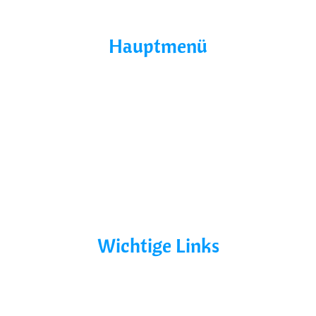
Hauptmenü
Home
Über Uns
Yacht Mieten
Ohne Führerschein
Bootsurlaub
Kontakt
Mecklenburg-Vorpommern
Mecklenburgische Seenplatte
Wichtige Links
AGB´s
Datenschutz
Impressum