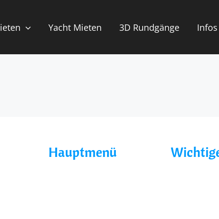
ieten
Yacht Mieten
3D Rundgänge
Infos
Hauptmenü
Wichtige
Home
AGB´s
Über Uns
Datenschutz
Yacht Mieten
Impressum
Ohne Führerschein
Blog