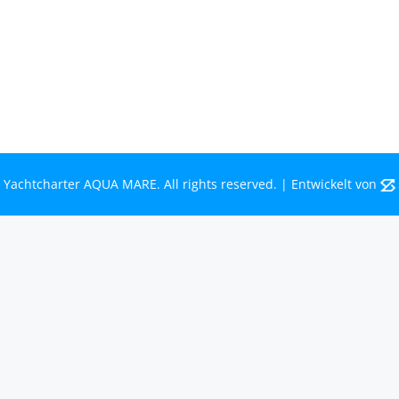
Bootsurlaub
Kontakt
Mecklenburg-Vorpommern
Mecklenburgische Seenplatte
 Yachtcharter AQUA MARE. All rights reserved. | Entwickelt von