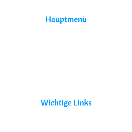
Hauptmenü
Home
Über Uns
Yacht Mieten
Ohne Führerschein
Bootsurlaub
Kontakt
Mecklenburg-Vorpommern
Mecklenburgische Seenplatte
Wichtige Links
AGB´s
Datenschutz
Impressum