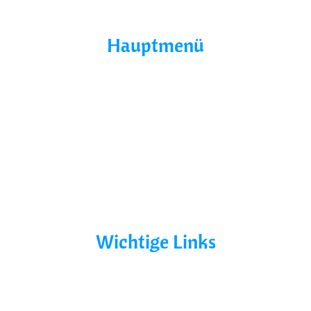
Hauptmenü
Home
Über Uns
Yacht Mieten
Ohne Führerschein
Bootsurlaub
Kontakt
Mecklenburg-Vorpommern
Mecklenburgische Seenplatte
Wichtige Links
AGB´s
Datenschutz
Impressum