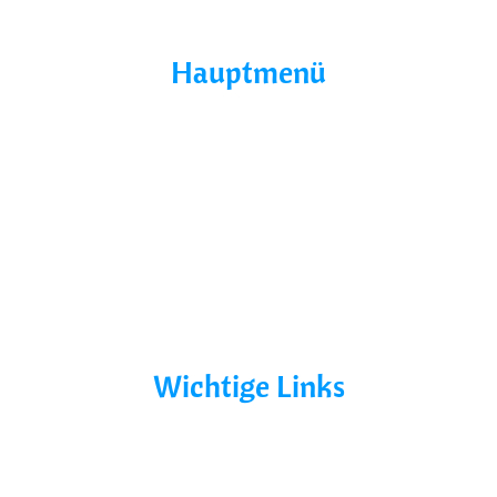
Hauptmenü
Home
Über Uns
Yacht Mieten
Ohne Führerschein
Bootsurlaub
Kontakt
Mecklenburg-Vorpommern
Mecklenburgische Seenplatte
Wichtige Links
AGB´s
Datenschutz
Impressum