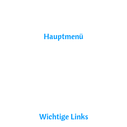
Buchholz, Germany
Hauptmenü
Home
Über Uns
Yacht Mieten
Ohne Führerschein
Bootsurlaub
Kontakt
Mecklenburg-Vorpommern
Mecklenburgische Seenplatte
Wichtige Links