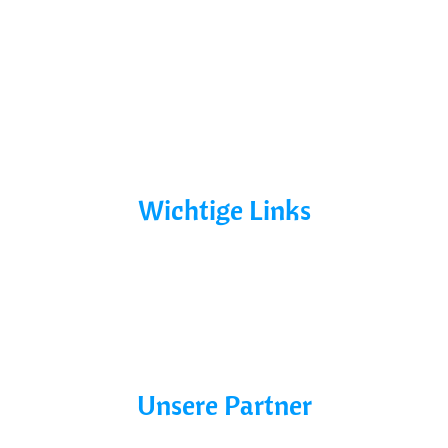
Yacht Mieten
Ohne Führerschein
Bootsurlaub
Kontakt
Mecklenburg-Vorpommern
Mecklenburgische Seenplatte
Wichtige Links
AGB´s
Datenschutz
Impressum
Blog
Unsere Partner