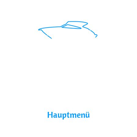
Mit uns findest du das perfekte Boot für deinen
Traumurlaub.
Seepromenade 1, 17209
Buchholz, Germany
Hauptmenü
Home
Über Uns