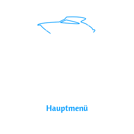
Mit uns findest du das perfekte Boot für deinen
Traumurlaub.
Seepromenade 1, 17209
Buchholz, Germany
Hauptmenü
Home
Über Uns