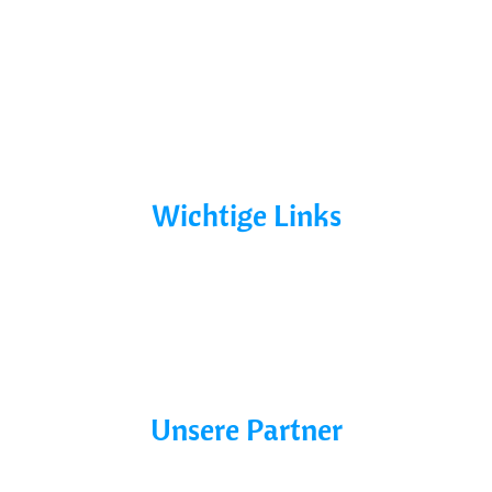
Yacht Mieten
Ohne Führerschein
Bootsurlaub
Kontakt
Mecklenburg-Vorpommern
Mecklenburgische Seenplatte
Wichtige Links
AGB´s
Datenschutz
Impressum
Blog
Unsere Partner
Charter line