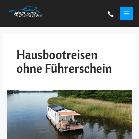
Zum
MAI
Inhalt
springen
ME
Hausbootreisen
ohne Führerschein