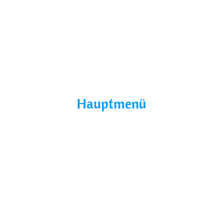
Mit uns findest du das perfekte Boot für deinen
Traumurlaub.
Seepromenade 1, 17209
Buchholz, Germany
Hauptmenü
Home
Über Uns
Yacht Mieten
Ohne Führerschein
Bootsurlaub
Kontakt
Mecklenburg-Vorpommern
Mecklenburgische Seenplatte