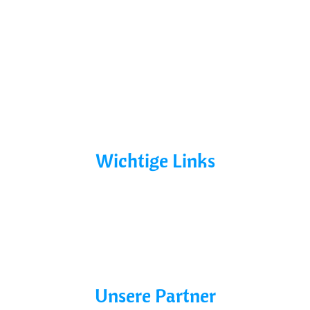
Über Uns
Yacht Mieten
Ohne Führerschein
Bootsurlaub
Kontakt
Mecklenburg-Vorpommern
Mecklenburgische Seenplatte
Wichtige Links
AGB´s
Datenschutz
Impressum
Blog
Unsere Partner