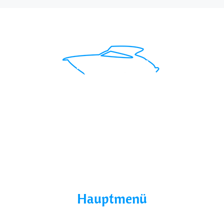
Mit uns findest du das perfekte Boot für deinen
Traumurlaub.
Seepromenade 1, 17209
Buchholz, Germany
Hauptmenü
Home