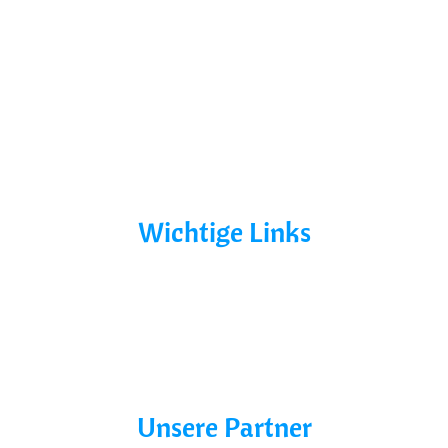
Über Uns
Yacht Mieten
Ohne Führerschein
Bootsurlaub
Kontakt
Mecklenburg-Vorpommern
Mecklenburgische Seenplatte
Wichtige Links
AGB´s
Datenschutz
Impressum
Blog
Unsere Partner