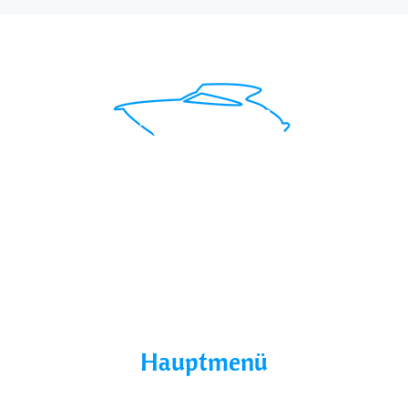
Mit uns findest du das perfekte Boot für deinen
Traumurlaub.
Seepromenade 1, 17209
Buchholz, Germany
Hauptmenü
Home