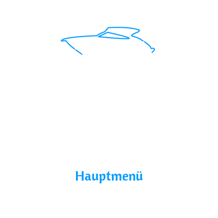
Mit uns findest du das perfekte Boot für deinen
Traumurlaub.
Seepromenade 1, 17209
Buchholz, Germany
Hauptmenü
Home
Über Uns