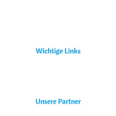
Yacht Mieten
Ohne Führerschein
Bootsurlaub
Kontakt
Mecklenburg-Vorpommern
Mecklenburgische Seenplatte
Wichtige Links
AGB´s
Datenschutz
Impressum
Blog
Unsere Partner
Charter line