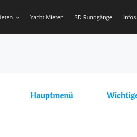
ieten
Yacht Mieten
3D Rundgänge
Infos
Hauptmenü
Wichtige
Home
AGB´s
Über Uns
Datenschutz
Yacht Mieten
Impressum
Ohne Führerschein
Blog