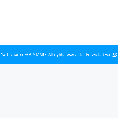
Bootsurlaub
Kontakt
Mecklenburg-Vorpommern
Mecklenburgische Seenplatte
 Yachtcharter AQUA MARE. All rights reserved. | Entwickelt von