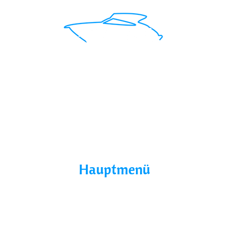
Mit uns findest du das perfekte Boot für deinen
Traumurlaub.
Seepromenade 1, 17209
Buchholz, Germany
Hauptmenü
Home
Über Uns
Yacht Mieten
Ohne Führerschein