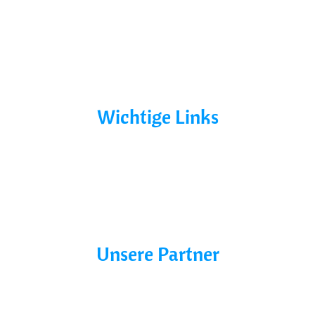
Bootsurlaub
Kontakt
Mecklenburg-Vorpommern
Mecklenburgische Seenplatte
Wichtige Links
AGB´s
Datenschutz
Impressum
Blog
Unsere Partner
Charter line
Marina Buchholz